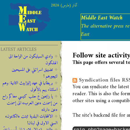
آذار (مارس) 2026
Middle East Watch
The alternative press r
East
LATEST ARTICLES
Follow site activit
وادي السيليكون من الواحة الى
This page offers several to
الهلكون
تضييق اسرائيلي على المسيحيين
لتهجيرهم !
Syndication files RS
‫‫بريطانيا ‫في ‫عهد‬‬ ‫إليزابيث‬ ‫الثانية:‬‬ ‬‬وهم
You can syndicate the lates
‫استثناء ‫يهم‬ ‫بالأفول‬ ‬
reader. This is also the for
يا رايحين عَ حلب كيسي معاكم راح
other sites using a compatib
من إسمنت «عين العرب» الى إسمنت
«عين دارة»
The site’s backend file for ar
الانتخابات البلدية ثبتت «الكانتون»
السني الاول في لبنان!
«التغريبة» الإسلامية الى أوروبا تغيِّر