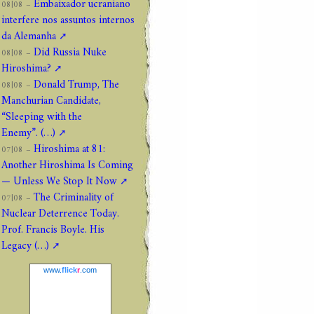
Embaixador ucraniano
08|08 –
interfere nos assuntos internos
da Alemanha
Did Russia Nuke
08|08 –
Hiroshima?
Donald Trump, The
08|08 –
Manchurian Candidate,
“Sleeping with the
Enemy”. (…)
Hiroshima at 81:
07|08 –
Another Hiroshima Is Coming
— Unless We Stop It Now
The Criminality of
07|08 –
Nuclear Deterrence Today.
Prof. Francis Boyle. His
Legacy (…)
www.
flick
r
.com