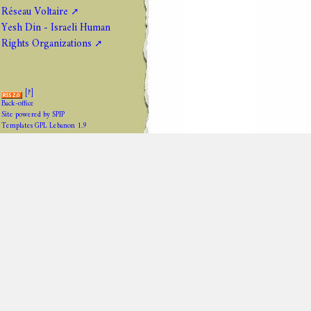
Réseau Voltaire
Yesh Din - Israeli Human
Rights Organizations
[
?
]
Back-office
Site powered by SPIP
Templates GPL Lebanon 1.9