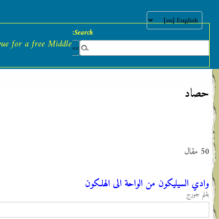
آذار (مارس) 2026
Middle East Watch
The alternative press r
East
آخر المقالات
وادي السيليكون من الواحة الى
الهلكون
تضييق اسرائيلي على المسيحيين
لتهجيرهم !
‫‫بريطانيا ‫في ‫عهد‬‬ ‫إليزابيث‬ ‫الثانية:‬‬ ‬‬وهم
‫استثناء ‫يهم‬ ‫بالأفول‬ ‬
يا رايحين عَ حلب كيسي معاكم راح
من إسمنت «عين العرب» الى إسمنت
«عين دارة»
الانتخابات البلدية ثبتت «الكانتون»
السني الاول في لبنان!
«التغريبة» الإسلامية الى أوروبا تغيِّر