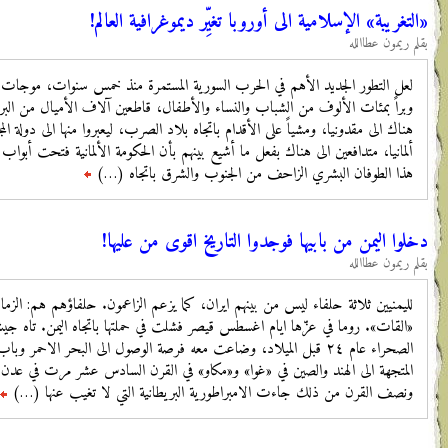
جئين الزاحفين الى أوروبا بحراً
تركي الى جزر اليونان القريبة، ومن
what is this?
 القريبة، ومنها الى النمسا، قاصدين
مواقع النسيج
الهجرة اليها على مصراعيها. لكن
CounterPunch: Tells the Facts,
Names the Names
ei: The Electronic Intifada
GlobalResearch.ca - Centre for
Research on Globalization
Home | Who Profits
If Americans Knew - what
، والصبر، والجبال، ورابعهم...
القائد الروماني إيليوس غاليوس في
every American needs to know
ب المندب. الامبراطورية البرتغالية
about Israel/Palestine
ور الكرام. ثم بعد نحو قرن
Institute for Palestine studies
Israeli Occupation Archive
تمة
Jadaliyya
Karl reMarks