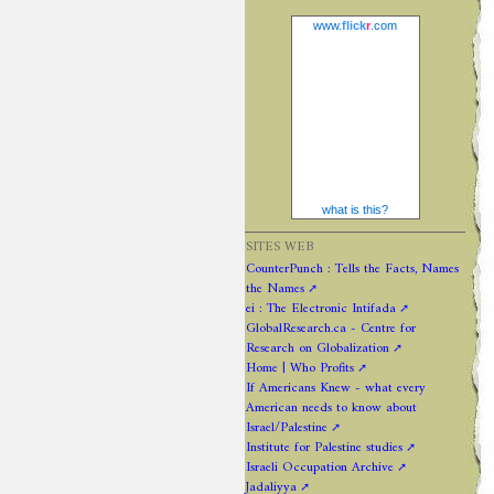
www.
flick
r
.com
what is this?
SITES WEB
CounterPunch : Tells the Facts, Names
the Names
ei : The Electronic Intifada
GlobalResearch.ca - Centre for
Research on Globalization
Home | Who Profits
If Americans Knew - what every
American needs to know about
Israel/Palestine
Institute for Palestine studies
Israeli Occupation Archive
Jadaliyya