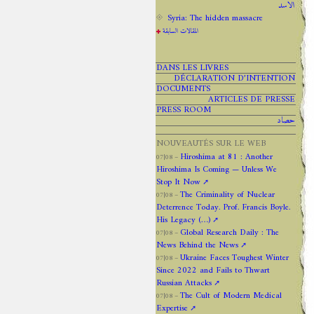
الاسد
Syria: The hidden massacre
المقالات السابقة
DANS LES LIVRES
DÉCLARATION D’INTENTION
DOCUMENTS
ARTICLES DE PRESSE
PRESS ROOM
حصاد
NOUVEAUTÉS SUR LE WEB
Hiroshima at 81 : Another
07|08 –
Hiroshima Is Coming — Unless We
Stop It Now
The Criminality of Nuclear
07|08 –
Deterrence Today. Prof. Francis Boyle.
His Legacy (…)
Global Research Daily : The
07|08 –
News Behind the News
Ukraine Faces Toughest Winter
07|08 –
Since 2022 and Fails to Thwart
Russian Attacks
The Cult of Modern Medical
07|08 –
Expertise