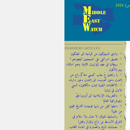
 2026
DERNIERS ARTICLES
وادي السيليكون من الواحة الى الهلكون
تضييق اسرائيلي على المسيحيين لتهجيرهم !
‫‫بريطانيا ‫في ‫عهد‬‬ ‫إليزابيث‬ ‫الثانية:‬‬ ‬‬وهم ‫استثناء
‫يهم‬ ‫بالأفول‬ ‬
يا رايحين عَ حلب كيسي معاكم راح من
إسمنت «عين العرب» الى إسمنت «عين دارة»
الانتخابات البلدية ثبتت «الكانتون» السني
الاول في لبنان!
«التغريبة» الإسلامية الى أوروبا تغيِّر
ديموغرافية العالم!
دخلوا اليمن من بابيها فوجدوا التاريخ اقوى
من عليها!
رامسفبلد لشولتز: لا عدل ولا سلام في
الشرق الاوسط بل نزاع وابتزاز وقتل!
حسابات الربح والخسارة في اعادة انتخاب