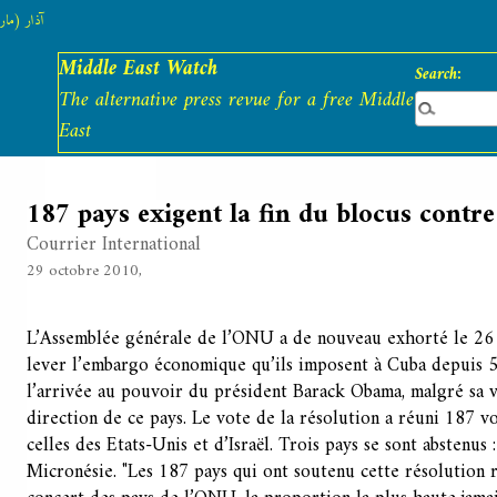
آذار (مارس)
Middle East Watch
Search:
The alternative press revue for a free Middle
East
187 pays exigent la fin du blocus contr
Courrier International
29 octobre 2010,
L’Assemblée générale de l’ONU a de nouveau exhorté le 26 
lever l’embargo économique qu’ils imposent à Cuba depuis 5
l’arrivée au pouvoir du président Barack Obama, malgré sa 
direction de ce pays. Le vote de la résolution a réuni 187 v
celles des Etats-Unis et d’Israël. Trois pays se sont abstenus :
Micronésie. "Les 187 pays qui ont soutenu cette résolution