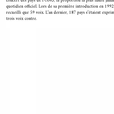
concert des pays de l’ONU, la proportion la plus haute jamais
quotidien officiel. Lors de sa première introduction en 1992,
recueilli que 59 voix. L’an dernier, 187 pays s’étaient exprim
trois voix contre.