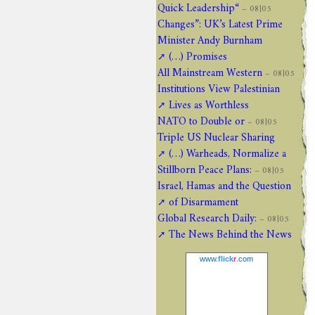
“Quick Leadership
05|08 –
Changes”: UK’s Latest Prime
Minister Andy Burnham
Promises (…)
All Mainstream Western
05|08 –
Institutions View Palestinian
Lives as Worthless
NATO to Double or
05|08 –
Triple US Nuclear Sharing
Warheads, Normalize a (…)
Stillborn Peace Plans:
05|08 –
Israel, Hamas and the Question
of Disarmament
Global Research Daily:
05|08 –
The News Behind the News
www.
flick
r
.com