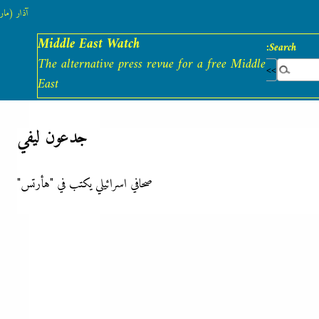
آذار (مارس)
Middle East Watch
Search:
The alternative press revue for a free Middle
East
جدعون ليفي
صحافي اسرائيلي يكتب في "هأرتس"