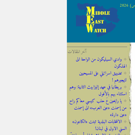
 2026
آخر المقالات
وادي السيليكون من الواحة الى
الهلكون
تضييق اسرائيلي على المسيحيين
لتهجيرهم !
‫‫بريطانيا ‫في ‫عهد‬‬ ‫إليزابيث‬ ‫الثانية:‬‬ ‬‬وهم
‫استثناء ‫يهم‬ ‫بالأفول‬ ‬
يا رايحين عَ حلب كيسي معاكم راح
من إسمنت «عين العرب» الى إسمنت
«عين دارة»
الانتخابات البلدية ثبتت «الكانتون»
السني الاول في لبنان!