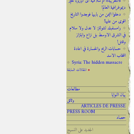
«التغريبة» الإسلامية الى أوروبا تغيِّر
ديموغرافية العالم!
دخلوا اليمن من بابيها فوجدوا التاريخ
اقوى من عليها!
رامسفبلد لشولتز: لا عدل ولا سلام
في الشرق الاوسط بل نزاع وابتزاز
وقتل!
حسابات الربح والخسارة في اعادة
انتخاب الاسد
Syria: The hidden massacre
المقالات السابقة
مطالعات
بيان النوايا
وثائق
ARTICLES DE PRESSE
PRESS ROOM
حصاد
الجديد على النسيج