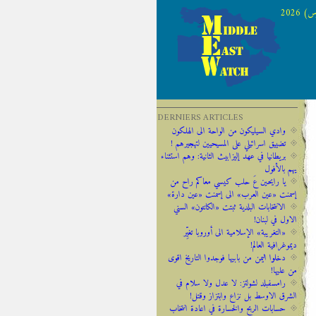
 2026
DERNIERS ARTICLES
وادي السيليكون من الواحة الى الهلكون
تضييق اسرائيلي على المسيحيين لتهجيرهم !
‫‫بريطانيا ‫في ‫عهد‬‬ ‫إليزابيث‬ ‫الثانية:‬‬ ‬‬وهم ‫استثناء
‫يهم‬ ‫بالأفول‬ ‬
يا رايحين عَ حلب كيسي معاكم راح من
إسمنت «عين العرب» الى إسمنت «عين دارة»
الانتخابات البلدية ثبتت «الكانتون» السني
الاول في لبنان!
«التغريبة» الإسلامية الى أوروبا تغيِّر
ديموغرافية العالم!
دخلوا اليمن من بابيها فوجدوا التاريخ اقوى
من عليها!
رامسفبلد لشولتز: لا عدل ولا سلام في
الشرق الاوسط بل نزاع وابتزاز وقتل!
حسابات الربح والخسارة في اعادة انتخاب