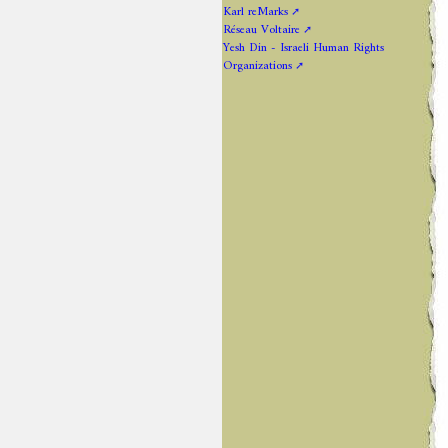
Karl reMarks
Réseau Voltaire
Yesh Din - Israeli Human Rights
Organizations