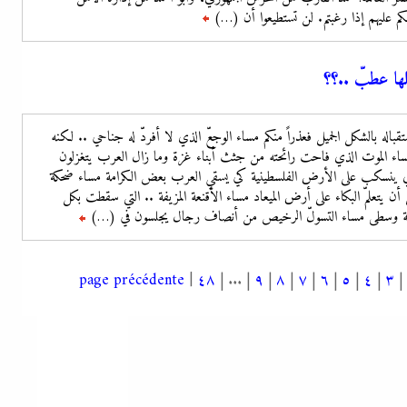
كم عليهم إذا رغبتم. لن تستطيعوا أن (…)
تتمة
ها عطبّ ..؟؟
باله بالشكل الجميل فعذراً منكم مساء الوجعّ الذي لا أفردّ له جناحي .. لكنه
اء الموت الذي فاحت رائحته من جثث أبناء غزة وما زال العرب يتغزلون
ي ينسكب على الأرض الفلسطينية كي يسقي العرب بعض الكرامة مساء ضحكة
يتعلمّ البكاء على أرض الميعاد مساء الأقنعة المزيفة .. التي سقطت بكل
 أمة وسطى مساء التسولّ الرخيص من أنصاف رجال يجلسون في (…)
تتمة
page précédente
|
٤٨
|
...
|
٩
|
٨
|
٧
|
٦
|
٥
|
٤
|
٣
|