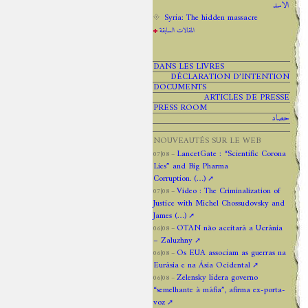
الاسد
Syria: The hidden massacre
المقالات السابقة
DANS LES LIVRES
DÉCLARATION D’INTENTION
DOCUMENTS
ARTICLES DE PRESSE
PRESS ROOM
حصاد
NOUVEAUTÉS SUR LE WEB
LancetGate : “Scientific Corona
07|08 –
Lies” and Big Pharma
Corruption. (…)
Video : The Criminalization of
07|08 –
Justice with Michel Chossudovsky and
James (…)
OTAN não aceitará a Ucrânia
06|08 –
– Zaluzhny
Os EUA associam as guerras na
06|08 –
Eurásia e na Ásia Ocidental
Zelensky lidera governo
06|08 –
“semelhante à máfia”, afirma ex-porta-
voz