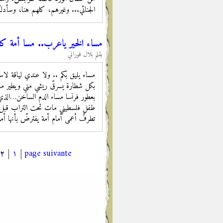
الجنائي... وغيرهم، كلهم هنا، وسأدل
مساء الخير ياعرب.. مسا أمة كل
بقلم بلال فوراني
مساء يليق بكم .. ولا عندي لياقة لاستق
بكل شطارة يسرقّ ريشي مني ويطير مس
بعطور فرنسا مساء الدم الساخن…الذ
طفل فلسطيني مات تحت التراب قبل أن 
تطرفّ أعمى أمام أمة يفترضّ بأنها
٢
|
١
|
page suivante