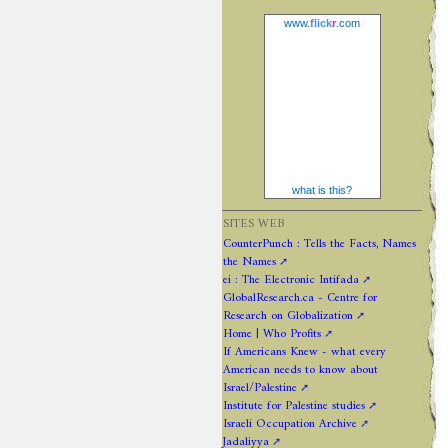
www.
flick
r
.com
what is this?
SITES WEB
CounterPunch : Tells the Facts, Names
the Names
ei : The Electronic Intifada
GlobalResearch.ca - Centre for
Research on Globalization
Home | Who Profits
If Americans Knew - what every
American needs to know about
Israel/Palestine
Institute for Palestine studies
Israeli Occupation Archive
Jadaliyya