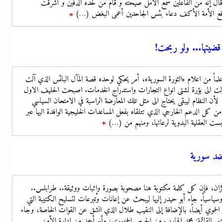
ذا قال إنه من الفاعلين سمع الأمل صيحته و قام من لحده الدفين و أشرقت
رفع الأمة الأكف دعاء بئس الجاحدين أعمى البغض (…)
تتمة
يتها... ولو ربحت!
ماً من اعلام «الثورة السورية»، أمر يحكي لوحده قصة المآل البائس الذي آلت
حولت الى بؤرة لشتى انواع التجارات واستدراج الخدمات. اصبحت الحليف الاول
أن النظام ليبقى يحتاج الى مثل تلك المعارضة الراسبة في الامتحان السياسي
 كل الدعم الخارجي الذي تتلقاه بفعل المساعدات الخليجية الوافدة اليها عبر
ست العقلية البدوية لرعاتها، ومنهم من (…)
تتمة
 ضد سورية
والنكران، فإن كل كلمة مكتوبة هنا مصحوبة بصورة وإثبات ووثيقة.. طرابلس..
وسياسياً. جاء أبو حيدر إليها ليبحث عن إعانات وتبرعات لتسليح الكتيبة التي
الحموي أيضاً، بالإضافة إلى النقيب طلال الذي انشق عن القوات الخاصة، وجاء
 القائمة: محمد الهارب من الحرس الجمهوري، وأبو أحمد من إدارة الأمن