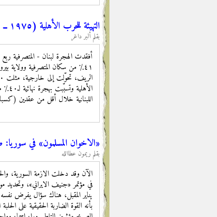
التهيئة للحرب الأهلية (١٩٧٥ ــ ١٩٩٠) [١/٢]: النخبة غيـــر المسؤولة اجتماعياً
بقلم ألبر داغر
اللبنانية خلال أقل من عقدين (كسباريان، ٢٠٠٩: ٥). هذه تركة مرعبة، المسؤول عنها نخبة سي
تتمة
«الاخوان المسلمون» في سوري
بقلم ريمون عطاالله
الآن وقد دخلت الازمة السورية، والحرب
يناير المقبل، هناك سؤال يفرض نفسه
بأنه القوة الضاربة الحقيقية على الح
الصريح مؤثرين التلطي وراء اسماء ووا