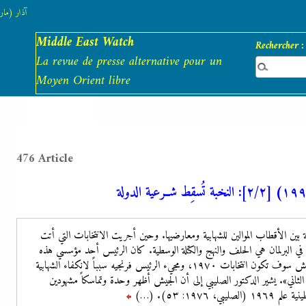
آذار (مارس)
Middle East Watch
Rechercher :
La revue de presse alternative pour un
Moyen Orient libre
476 Article
لة بين الأقطاب الموالين للشهابية ومعارضيها. وحين أجريت الانتخابات التي أتت
في البرلمان هي الحلف والنهج والكتلة الوسطية. كان الرئيس أحد مؤسسي هذه
الأخيرة، ومعادياً للشهابية. ضرب الجيش سوف تكون انتخابات ١٩٧٠، ومجيء الرئيس فرنجيه سبباً لانكفاء الشهابية
لثاني». يشير الدكتور الصليبي إلى أن الجيش أظهر وحدة وتماسكاً مشهودين
١٩٧: ٥٣). (…)
تتمة