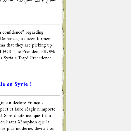
h confidence” regarding
r Damascus, a dozen former
bama that they are picking up
M FOR: The President FROM:
Is Syria a Trap? Precedence:
ue
le en Syrie !
gime a déclaré François
pect et faire réagir n’importe
d. Sans doute manque-t-il à
s en lisant Xénophon que la
faire plus moderne, devra-t-on