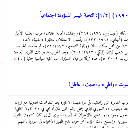
أفقدت الهجرة لبنان - المتصرفية ربع سكانه (عيساوي، ١٩٦٦: ٢٦٩)، وقتلت المجاعة خلال الحرب العالمية الأولى
٤١٪ من سكان المتصرفية وولاية بيروت (أجاي، ١٩٦٤: ٤٣٢)، وتسبّب الاستقلال بـ«هجرة داخلية» لأبناء
الريف، تحوّلت إلى خارجية، مثلت ٣٠٪ من مجمل سكان لبنان (وزارة التصميم، ١٩٧٢: ٧٥). ثم جاءت الحرب
الأهلية وتسبّبت بهجرة نهائية لـ٤٠٪ من شعب لبنان (لبكي، ١٩٩٢: ٦٠٩). وبعد الحرب هاجر ثلث القوى العاملة
اسية سِمتها (…)
ا: صوت «واطي» و«صيت» عاطل!
 المدمرة التي رافقتها، في مراحلهما الاخيرة بعد التفاهمات الدولية مع ايران
في مؤتمر «جنيف الايراني»، وتحديد موعد «جنيف ٢» السوري الذي يحمل رقم اثنين مكرراً، اي في ٢٢ كانون الثاني/
 حول وجود ودور تنظيم «الاخوان المسلمين» السوري الذي كان كثيرون يظنون
لبة السورية. ويستتبع ذلك سؤال آخر حول عدم ظهور الاخوان في سوريا باسمهم
جهات مستعارة. ففي المقابلة التي (…)
تتمة