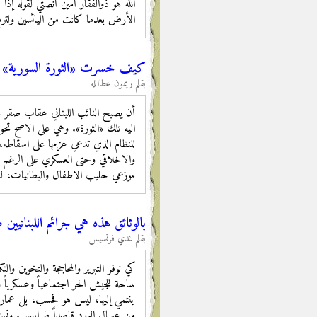
الله هو ذوالفقار أمين أنصتي لقوله إ
الأرض بعدما كانت من اليائسين ولت
كيف خسرت «الثورة السورية» قض
بقلم ريمون عطاالله
أن يصبح النائب اللبناني عقاب صقر عل
اليه تلك «الثورة». وهي على الاصح ت
للنظام الذي تدعي عزمها على اسقاطه، ل
والاخلاقي وحتى العسكري على الرغم من
موزعي حليب الاطفال والبطانيات، لب
بالوثائق هذه هي جرائم اللبنانيين
بقلم غدي فرنسيس
كي نوفر التبرير والمحاججة والتخوين 
ساحة للجيش الحر اجتماعياً وعسكرياً 
ينتمي إليها، ليس هو فحسب، بل عمار 
من عسال الورد قاصداً طرابلس. وتستمر