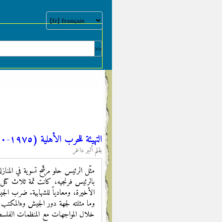
التهيئة للحرب الأهلية (١٩٧٥-١٩٩٠) [٢/٢]: النخبة تُسقِط شــرعية الدولة
بقلم ألبر داغر
مثّل الرئيس حلو مرشّح تسوية في المناز
بالرئيس فرنجيه، كانت ثمة ثلاث كتل 
وما مثلته لجهة دور الجيش و«المكتب ا
خلال المواجهات مع المنظمات الفلسطينية علم ١٩٦٩ (الصليبي، ٦