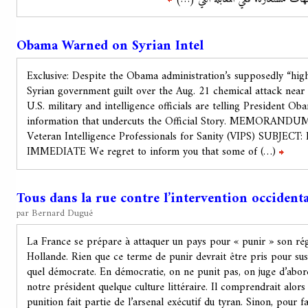
Obama Warned on Syrian Intel
Exclusive: Despite the Obama administration’s supposedly “hig
Syrian government guilt over the Aug. 21 chemical attack nea
U.S. military and intelligence officials are telling President O
information that undercuts the Official Story. MEMORANDU
Veteran Intelligence Professionals for Sanity (VIPS) SUBJECT: 
IMMEDIATE We regret to inform you that some of (…)
contin
Tous dans la rue contre l’intervention occidenta
par Bernard Dugué
La France se prépare à attaquer un pays pour « punir » son ré
Hollande. Rien que ce terme de punir devrait être pris pour sus
quel démocrate. En démocratie, on ne punit pas, on juge d’abor
notre président quelque culture littéraire. Il comprendrait alor
punition fait partie de l’arsenal exécutif du tyran. Sinon, pour 